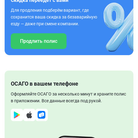
Скидка переедет с вами
Для продления подберём вариант, где
сохранится ваша скидка за безаварийную
езду — даже при смене компании.
Продлить полис
ОСАГО в вашем телефоне
Оформляйте ОСАГО за несколько минут и храните полис
в приложении. Все данные всегда под рукой.