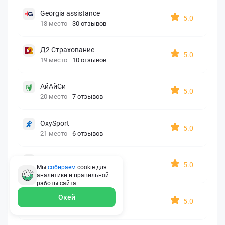
Georgia assistance
5.0
18 место
30 отзывов
Д2 Страхование
5.0
19 место
10 отзывов
АйАйСи
5.0
20 место
7 отзывов
OxySport
5.0
21 место
6 отзывов
ERGO AXA
5.0
Мы
собираем
cookie для
22 место
2 отзыва
аналитики и правильной
работы
сайта
Oxy Travel Premium
Окей
5.0
23 место
1 отзыв