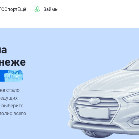
ГО
Спорт
Ещё
Займы
на
онеже
же стало
ведущих
 выберите
полис всего