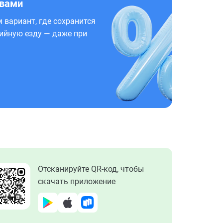
 вами
 вариант, где сохранится
ийную езду — даже при
Отсканируйте QR-код, чтобы
скачать приложение