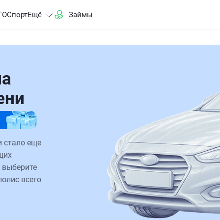
ГО
Спорт
Ещё
Займы
на
ени
 стало еще
щих
 выберите
полис всего