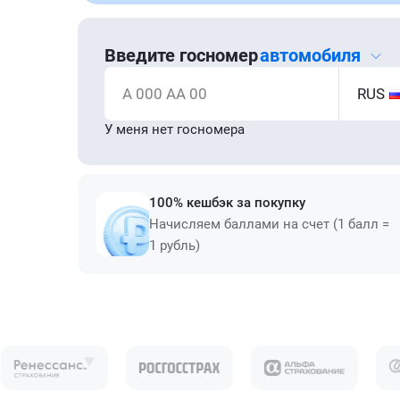
Введите госномер
автомобиля
А 000 АА 00
RUS
У меня нет госномера
100% кешбэк за покупку
Начисляем баллами на счет (1 балл =
1 рубль)