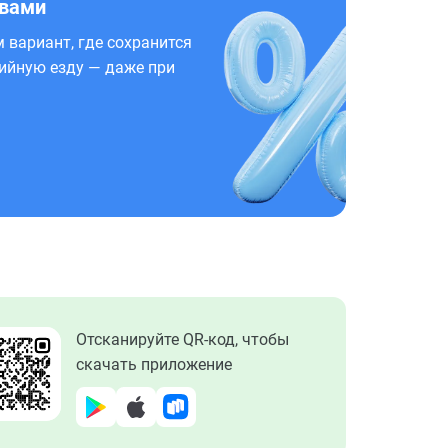
 вами
 вариант, где сохранится
ийную езду — даже при
Отсканируйте QR-код, чтобы
скачать приложение