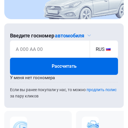
Введите госномер
автомобиля
А 000 АА 00
RUS
Рассчитать
У меня нет госномера
Если вы ранее покупали у нас, то можно
продлить полис
за пару кликов