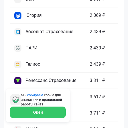
Югория
2 069 ₽
Абсолют Страхование
2 439 ₽
ПАРИ
2 439 ₽
Гелиос
2 439 ₽
Ренессанс Страхование
3 311 ₽
Мы
собираем
cookie для
Зетта Страхование
3 617 ₽
аналитики и правильной
работы
сайта
Окей
ГАЙДЕ
3 711 ₽