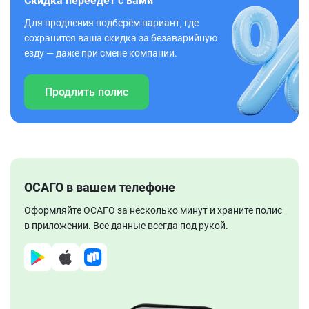
Скидка переедет с вами
Для продления подберём вариант, где
сохранится ваша скидка за безаварийную
езду — даже при смене компании.
Продлить полис
ОСАГО в вашем телефоне
Оформляйте ОСАГО за несколько минут и храните полис
в приложении. Все данные всегда под рукой.