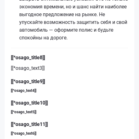
экономия времени, но и шанс найти наиболее
выгодное предложение на рынке. Не
упускайте возможность защитить себя и свой
автомобиль — оформите полис и будьте
спокойны на дороге.
[[*osago_title8]]
[[*osago_text3]]
[[*osago_title9]]
[[*osago_text4]]
[[*osago_title10]]
[[*osago_text5]]
[[*osago_title11]]
[[*osago_text6]]