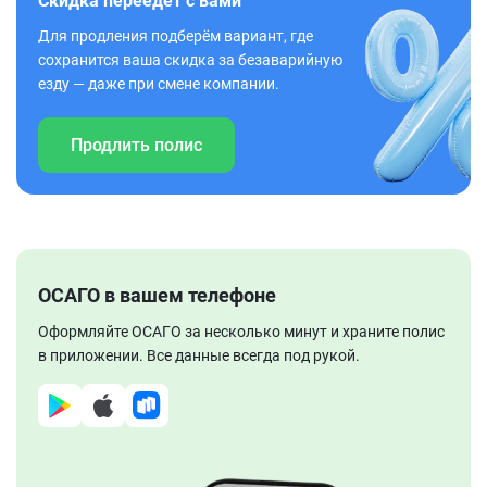
Скидка переедет с вами
Для продления подберём вариант, где
сохранится ваша скидка за безаварийную
езду — даже при смене компании.
Продлить полис
ОСАГО в вашем телефоне
Оформляйте ОСАГО за несколько минут и храните полис
в приложении. Все данные всегда под рукой.