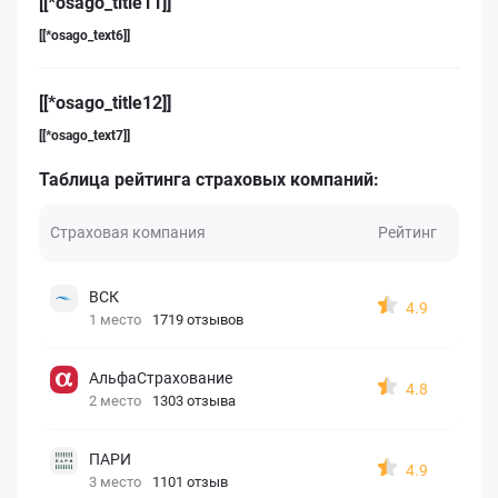
[[*osago_title11]]
[[*osago_text6]]
[[*osago_title12]]
[[*osago_text7]]
Таблица рейтинга страховых компаний:
Страховая компания
Рейтинг
ВСК
4.9
1 место
1719 отзывов
АльфаСтрахование
4.8
2 место
1303 отзыва
ПАРИ
4.9
3 место
1101 отзыв