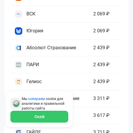
ВСК
2 069 ₽
Югория
2 069 ₽
Абсолют Страхование
2 439 ₽
ПАРИ
2 439 ₽
Гелиос
2 439 ₽
Ренессанс Страхование
3 311 ₽
Мы
собираем
cookie для
аналитики и правильной
работы
сайта
Зетта Страхование
3 617 ₽
Окей
ГАЙДЕ
3 711 ₽