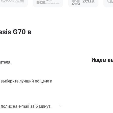
sis G70 в
ителя.
выберите лучший по цене и
олис на e-mail за 5 минут.