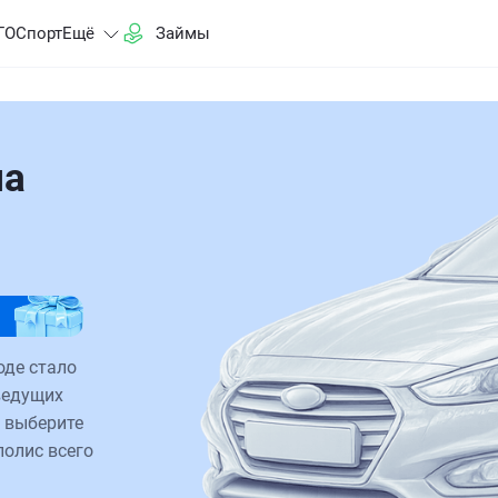
ГО
Спорт
Ещё
Займы
на
оде стало
ведущих
 выберите
полис всего