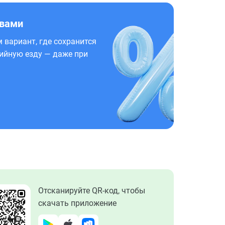
 вами
 вариант, где сохранится
ийную езду — даже при
Отсканируйте QR-код, чтобы
скачать приложение