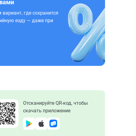
 вами
 вариант, где сохранится
ийную езду — даже при
Отсканируйте QR-код, чтобы
скачать приложение