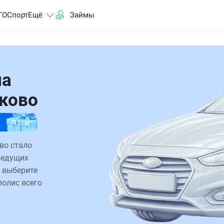
ГО
Спорт
Ещё
Займы
на
аково
во стало
ведущих
 выберите
полис всего