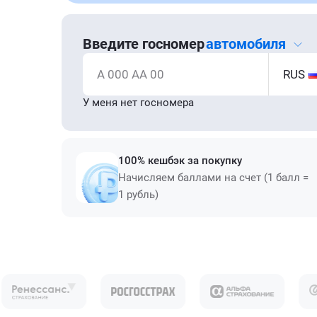
Введите госномер
автомобиля
А 000 АА 00
RUS
У меня нет госномера
100% кешбэк за покупку
Начисляем баллами на счет (1 балл =
1 рубль)