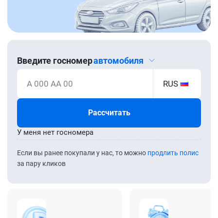
Введите госномер
автомобиля
А 000 АА 00
RUS
Рассчитать
У меня нет госномера
Если вы ранее покупали у нас, то можно
продлить полис
за пару кликов