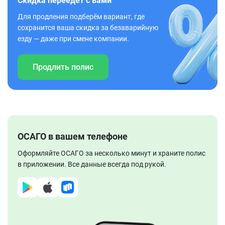
Скидка переедет с вами
Для продления подберём вариант, где
сохранится ваша скидка за безаварийную
езду — даже при смене компании.
Продлить полис
ОСАГО в вашем телефоне
Оформляйте ОСАГО за несколько минут и храните полис
в приложении. Все данные всегда под рукой.