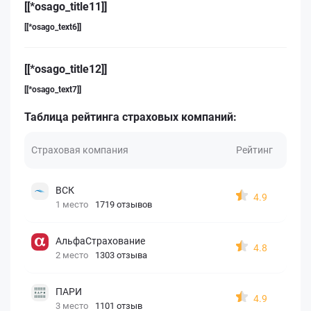
[[*osago_title11]]
[[*osago_text6]]
[[*osago_title12]]
[[*osago_text7]]
Таблица рейтинга страховых компаний:
Страховая компания
Рейтинг
ВСК
4.9
1 место
1719 отзывов
АльфаСтрахование
4.8
2 место
1303 отзыва
ПАРИ
4.9
3 место
1101 отзыв