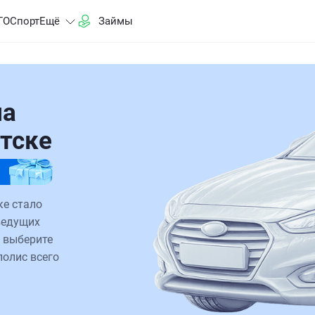
ГО
Спорт
Ещё
Займы
на
утске
ке стало
ведущих
 выберите
полис всего