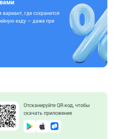
 вами
 вариант, где сохранится
ийную езду — даже при
Отсканируйте QR-код, чтобы
скачать приложение