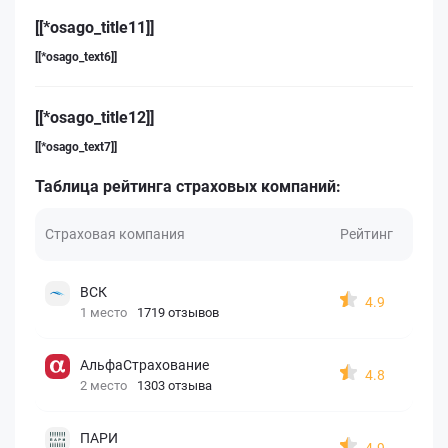
[[*osago_title11]]
[[*osago_text6]]
[[*osago_title12]]
[[*osago_text7]]
Таблица рейтинга страховых компаний:
Страховая компания
Рейтинг
ВСК
4.9
1 место
1719 отзывов
АльфаСтрахование
4.8
2 место
1303 отзыва
ПАРИ
4.9