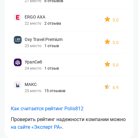
21 место
6 отзывов
ERGO AXA
5.0
22 место
2 отзыва
Oxy Travel Premium
5.0
23 место
1 отзыв
УралСиб
5.0
24 место
1 отзыв
МАКС
4.9
25 место
15 отзывов
Как считается рейтинг Polis812
Проверить рейтинг надежности компании можно
на сайте «Эксперт РА»
.