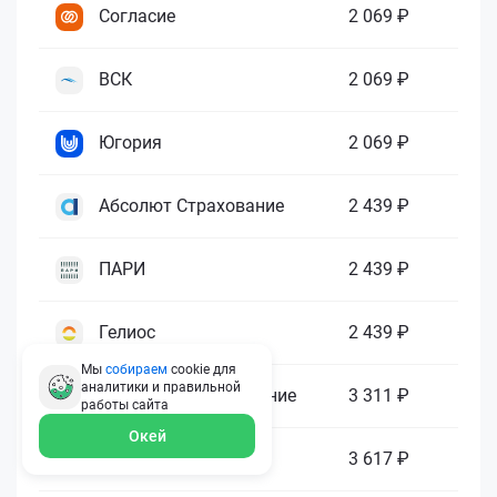
Согласие
2 069 ₽
ВСК
2 069 ₽
Югория
2 069 ₽
Абсолют Страхование
2 439 ₽
ПАРИ
2 439 ₽
Гелиос
2 439 ₽
Мы
собираем
cookie для
аналитики и правильной
Ренессанс Страхование
3 311 ₽
работы
сайта
Окей
Зетта Страхование
3 617 ₽