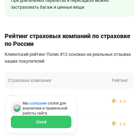
При длительных перелетах и пересадках можно
застраховать багаж и ценные вещи.
Рейтинг страховых компаний по страховке
по России
Клиентский рейтинг Полис 812 основан на реальных отзывах
наших покупателей
Страховая компания
Рейтинг
ВСК
4.9
Мы
собираем
cookie для
1 место
1719 отзывов
аналитики и правильной
работы
сайта
АльфаСтрахование
Окей
4.8
2 место
1303 отзыва