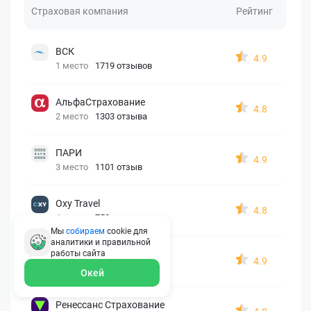
Страховая компания
Рейтинг
ВСК
4.9
1 место
1719 отзывов
АльфаСтрахование
4.8
2 место
1303 отзыва
ПАРИ
4.9
3 место
1101 отзыв
Oxy Travel
4.8
4 место
758 отзывов
Мы
собираем
cookie для
аналитики и правильной
Абсолют Страхование
работы
сайта
4.9
5 место
578 отзывов
Окей
Ренессанс Страхование