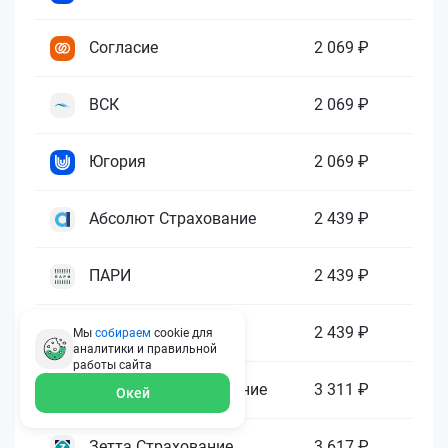
Согласие
2 069 ₽
ВСК
2 069 ₽
Югория
2 069 ₽
Абсолют Страхование
2 439 ₽
ПАРИ
2 439 ₽
Гелиос
2 439 ₽
Мы
собираем
cookie для
аналитики и правильной
работы
сайта
Ренессанс Страхование
3 311 ₽
Окей
Зетта Страхование
3 617 ₽