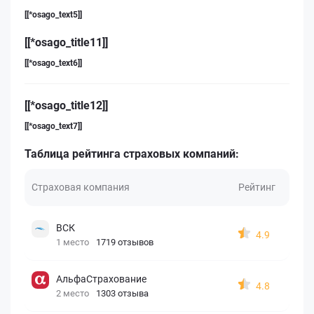
[[*osago_text5]]
[[*osago_title11]]
[[*osago_text6]]
[[*osago_title12]]
[[*osago_text7]]
Таблица рейтинга страховых компаний:
Страховая компания
Рейтинг
ВСК
4.9
1 место
1719 отзывов
АльфаСтрахование
4.8
2 место
1303 отзыва