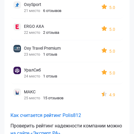
OxySport
5.0
21 место
6 отзывов
ERGO AXA
5.0
22 место
2 отзыва
Oxy Travel Premium
5.0
23 место
1 отзыв
УралСиб
5.0
24 место
1 отзыв
МАКС
4.9
25 место
15 отзывов
Как считается рейтинг Polis812
Проверить рейтинг надежности компании можно
на сайте «Эксперт РА»
.