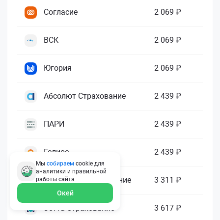
Согласие
2 069 ₽
ВСК
2 069 ₽
Югория
2 069 ₽
Абсолют Страхование
2 439 ₽
ПАРИ
2 439 ₽
Гелиос
2 439 ₽
Мы
собираем
cookie для
аналитики и правильной
Ренессанс Страхование
3 311 ₽
работы
сайта
Окей
Зетта Страхование
3 617 ₽