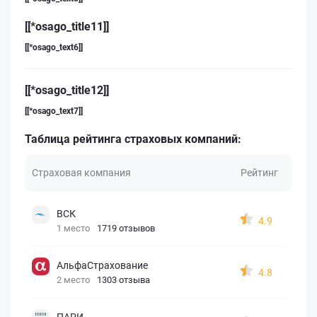
[[*osago_title11]]
[[*osago_text6]]
[[*osago_title12]]
[[*osago_text7]]
Таблица рейтинга страховых компаний:
Страховая компания
Рейтинг
ВСК
4.9
1 место
1719 отзывов
АльфаСтрахование
4.8
2 место
1303 отзыва
ПАРИ