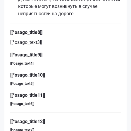
которые могут возникнуть в случае
неприятностей на дороге.
[[*osago_title8]]
[[*osago_text3]]
[[*osago_title9]]
[[*osago_text4]]
[[*osago_title10]]
[[*osago_text5]]
[[*osago_title11]]
[[*osago_text6]]
[[*osago_title12]]
[[*osago_text7]]