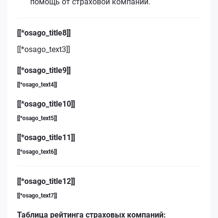
помощь от страховой компании.
[[*osago_title8]]
[[*osago_text3]]
[[*osago_title9]]
[[*osago_text4]]
[[*osago_title10]]
[[*osago_text5]]
[[*osago_title11]]
[[*osago_text6]]
[[*osago_title12]]
[[*osago_text7]]
Таблица рейтинга страховых компаний: