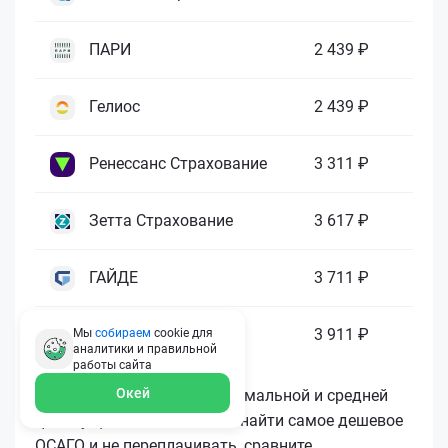
ПАРИ
2 439 ₽
Гелиос
2 439 ₽
Ренессанс Страхование
3 311 ₽
Зетта Страхование
3 617 ₽
ГАЙДЕ
3 711 ₽
МАКС
3 911 ₽
Мы
собираем
cookie для
аналитики и правильной
работы
сайта
Окей
Как видите, разница в минимальной и средней
цене существенная. Чтобы найти самое дешевое
ОСАГО и не переплачивать, сравните