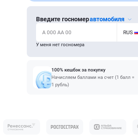
Введите госномер
автомобиля
А 000 АА 00
RUS
У меня нет госномера
100% кешбэк за покупку
Начисляем баллами на счет (1 балл =
1 рубль)