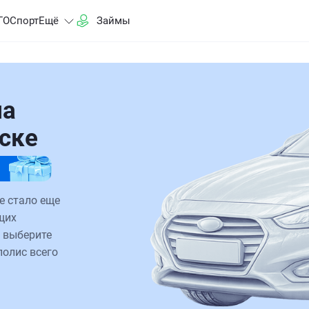
ГО
Спорт
Ещё
Займы
на
ске
е стало еще
щих
 выберите
полис всего