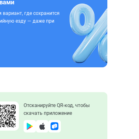
 вами
 вариант, где сохранится
ийную езду — даже при
Отсканируйте QR-код, чтобы
скачать приложение