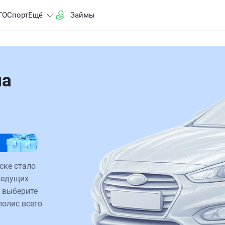
ГО
Спорт
Ещё
Займы
на
ске стало
ведущих
 выберите
полис всего