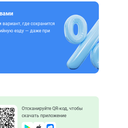
 вами
 вариант, где сохранится
ийную езду — даже при
Отсканируйте QR-код, чтобы
скачать приложение