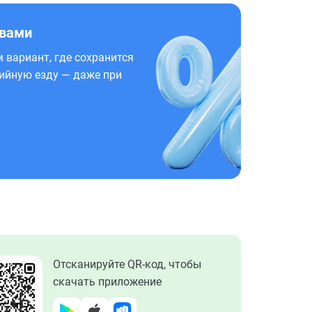
 вами
 вариант, где сохранится
ийную езду — даже при
Отсканируйте QR-код, чтобы
скачать приложение