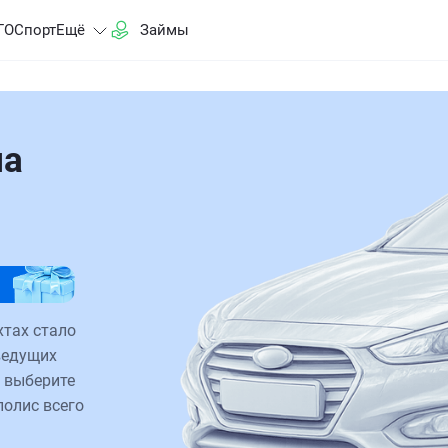
ГО
Спорт
Ещё
Займы
на
хтах стало
ведущих
 выберите
полис всего