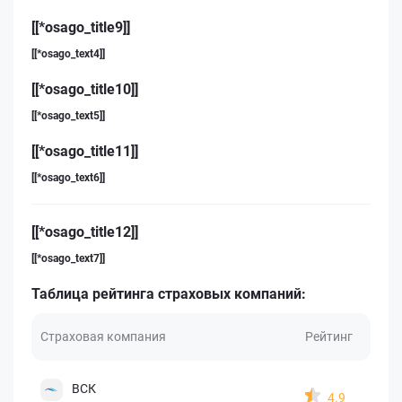
[[*osago_title9]]
[[*osago_text4]]
[[*osago_title10]]
[[*osago_text5]]
[[*osago_title11]]
[[*osago_text6]]
[[*osago_title12]]
[[*osago_text7]]
Таблица рейтинга страховых компаний:
Страховая компания
Рейтинг
ВСК
4.9