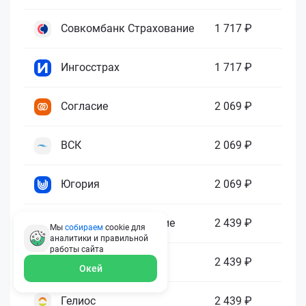
Совкомбанк Страхование
1 717 ₽
Ингосстрах
1 717 ₽
Согласие
2 069 ₽
ВСК
2 069 ₽
Югория
2 069 ₽
Абсолют Страхование
2 439 ₽
Мы
собираем
cookie для
аналитики и правильной
работы
сайта
ПАРИ
2 439 ₽
Окей
Гелиос
2 439 ₽