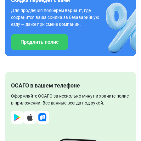
Скидка переедет с вами
Для продления подберём вариант, где
сохранится ваша скидка за безаварийную
езду — даже при смене компании.
Продлить полис
ОСАГО в вашем телефоне
Оформляйте ОСАГО за несколько минут и храните полис
в приложении. Все данные всегда под рукой.