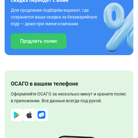
Скидка переедет с вами
Для продления подберём вариант, где
сохранится ваша скидка за безаварийную
езду — даже при смене компании.
Продлить полис
ОСАГО в вашем телефоне
Оформляйте ОСАГО за несколько минут и храните полис
в приложении. Все данные всегда под рукой.