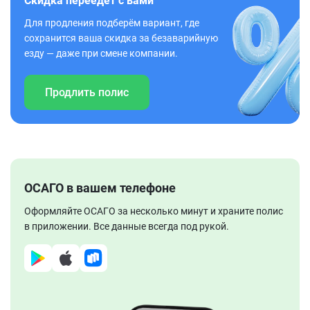
Скидка переедет с вами
Для продления подберём вариант, где
сохранится ваша скидка за безаварийную
езду — даже при смене компании.
Продлить полис
ОСАГО в вашем телефоне
Оформляйте ОСАГО за несколько минут и храните полис
в приложении. Все данные всегда под рукой.