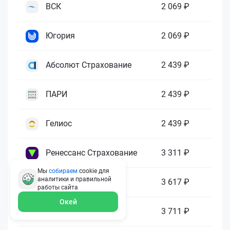
ВСК
2 069 ₽
Югория
2 069 ₽
Абсолют Страхование
2 439 ₽
ПАРИ
2 439 ₽
Гелиос
2 439 ₽
Ренессанс Страхование
3 311 ₽
Мы
собираем
cookie для
аналитики и правильной
Зетта Страхование
3 617 ₽
работы
сайта
Окей
ГАЙДЕ
3 711 ₽