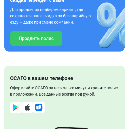
Скидка переедет с вами
Для продления подберём вариант, где
сохранится ваша скидка за безаварийную
езду — даже при смене компании.
Продлить полис
ОСАГО в вашем телефоне
Оформляйте ОСАГО за несколько минут и храните полис
в приложении. Все данные всегда под рукой.