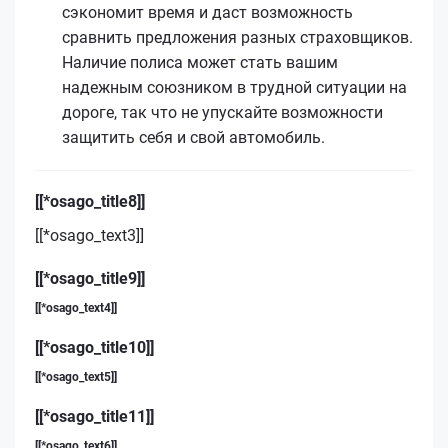
сэкономит время и даст возможность
сравнить предложения разных страховщиков.
Наличие полиса может стать вашим
надежным союзником в трудной ситуации на
дороге, так что не упускайте возможности
защитить себя и свой автомобиль.
[[*osago_title8]]
[[*osago_text3]]
[[*osago_title9]]
[[*osago_text4]]
[[*osago_title10]]
[[*osago_text5]]
[[*osago_title11]]
[[*osago_text6]]