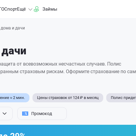
ГО
Спорт
Ещё
Займы
 дома и дачи
 дачи
защита от всевозможных несчастных случаев. Полис
бранным страховым рискам. Оформите страхование
по са
ние ≈ 2 мин.
Цены страховок от 124 ₽ в месяц
Полис придет
Промокод