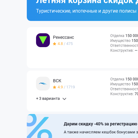
Летняя корзина скидок 
Туристические, ипотечные и другие полисы
Отделка
150 00
Ренессанс
Имущество
150
4.8
/ 475
Ответственнос
Конструктив:
—
Отделка
150 00
ВСК
Имущество
150
4.9
/ 1719
Ответственнос
Конструктив:
7
+ 3 варианта
Дарим скидку -40% за регистрацию
А также начисляем кешбэк бонусами з