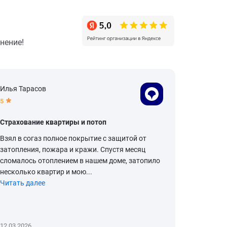
нение!
Илья Тарасов
Рамиль З
5
5
Страхование квартиры и потоп
Страхов
Взял в согаз полное покрытие с защитой от
Все прош
затопления, пожара и кражи. Спустя месяц
сломалось отоплением в нашем доме, затопило
несколько квартир и мою...
Читать далее
12.03.2026
24.02.2026