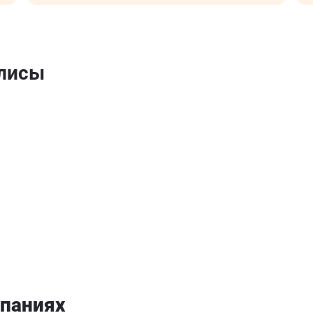
олисы
паниях