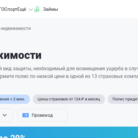
ГО
Спорт
Ещё
Займы
 недвижимости
жимости
 вид защиты, необходимый для возмещения ущерба в слу
ормите полис
по низкой цене в одной из 13 страховых комп
ние ≈ 2 мин.
Цены страховок от 124 ₽ в месяц
Полис придет
Промокод