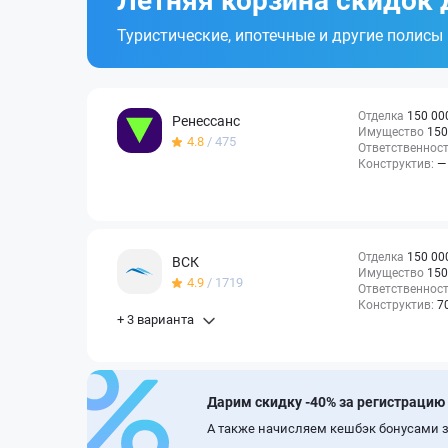
Летняя корзина скидок 
Туристические, ипотечные и другие полисы
Отделка
150 00
Ренессанс
Имущество
150
4.8
/ 475
Ответственнос
Конструктив:
—
Отделка
150 00
ВСК
Имущество
150
4.9
/ 1719
Ответственнос
Конструктив:
7
+ 3 варианта
Дарим скидку -40% за регистрацию
А также начисляем кешбэк бонусами з