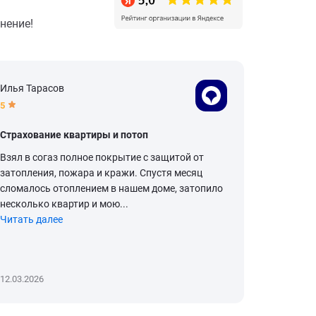
нение!
Илья Тарасов
Рамиль З
5
5
Страхование квартиры и потоп
Страхов
Взял в согаз полное покрытие с защитой от
Все прош
затопления, пожара и кражи. Спустя месяц
сломалось отоплением в нашем доме, затопило
несколько квартир и мою...
Читать далее
12.03.2026
24.02.2026