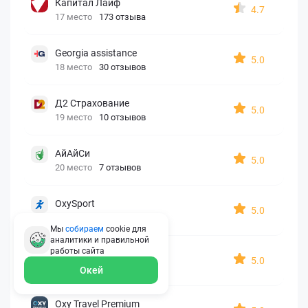
Капитал Лайф
4.7
17 место
173 отзыва
Georgia assistance
5.0
18 место
30 отзывов
Д2 Страхование
5.0
19 место
10 отзывов
АйАйСи
5.0
20 место
7 отзывов
OxySport
5.0
21 место
6 отзывов
Мы
собираем
cookie для
аналитики и правильной
работы
сайта
ERGO AXA
5.0
22 место
2 отзыва
Окей
Oxy Travel Premium