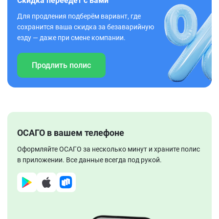
Скидка переедет с вами
Для продления подберём вариант, где
сохранится ваша скидка за безаварийную
езду — даже при смене компании.
Продлить полис
ОСАГО в вашем телефоне
Оформляйте ОСАГО за несколько минут и храните полис
в приложении. Все данные всегда под рукой.