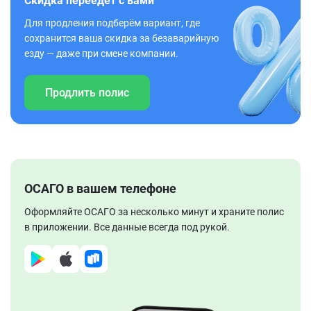
Скидка переедет с вами
Для продления подберём вариант, где
сохранится ваша скидка за безаварийную
езду — даже при смене компании.
Продлить полис
ОСАГО в вашем телефоне
Оформляйте ОСАГО за несколько минут и храните полис
в приложении. Все данные всегда под рукой.