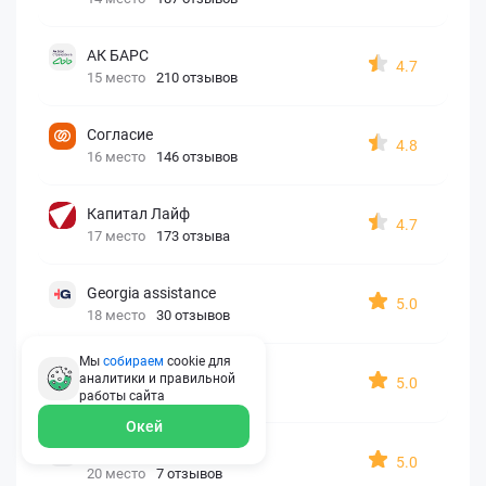
АК БАРС
4.7
15 место
210 отзывов
Согласие
4.8
16 место
146 отзывов
Капитал Лайф
4.7
17 место
173 отзыва
Georgia assistance
5.0
18 место
30 отзывов
Мы
собираем
cookie для
Д2 Страхование
аналитики и правильной
5.0
19 место
10 отзывов
работы
сайта
Окей
АйАйСи
5.0
20 место
7 отзывов