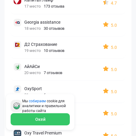
4.7
17 место
173 отзыва
Georgia assistance
5.0
18 место
30 отзывов
Д2 Страхование
5.0
19 место
10 отзывов
АйАйСи
5.0
20 место
7 отзывов
OxySport
5.0
21 место
6 отзывов
Мы
собираем
cookie для
аналитики и правильной
ERGO AXA
работы
сайта
5.0
22 место
2 отзыва
Окей
Oxy Travel Premium
5.0