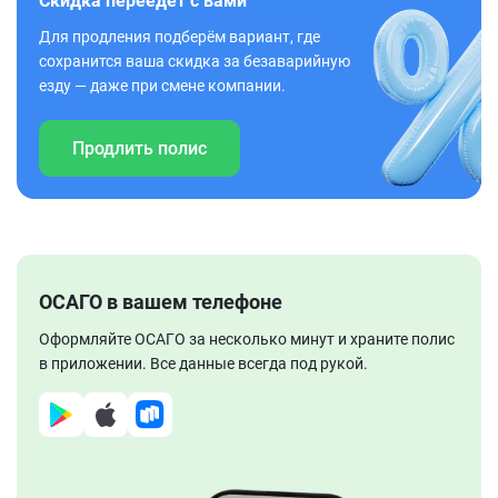
Скидка переедет с вами
Для продления подберём вариант, где
сохранится ваша скидка за безаварийную
езду — даже при смене компании.
Продлить полис
ОСАГО в вашем телефоне
Оформляйте ОСАГО за несколько минут и храните полис
в приложении. Все данные всегда под рукой.