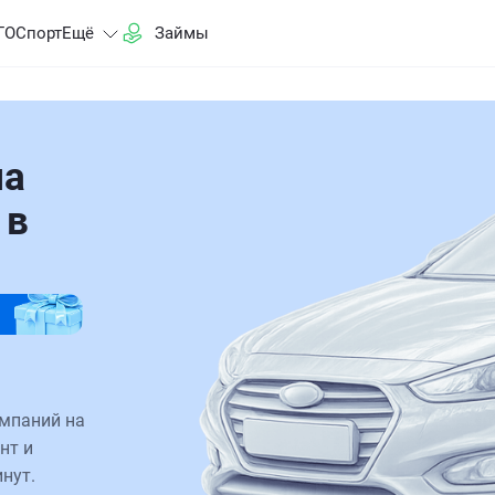
ГО
Спорт
Ещё
Займы
на
 в
омпаний на
нт и
нут.