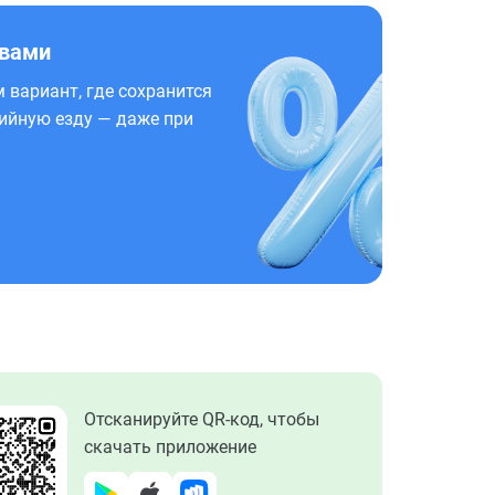
 вами
 вариант, где сохранится
ийную езду — даже при
Отсканируйте QR-код, чтобы
скачать приложение