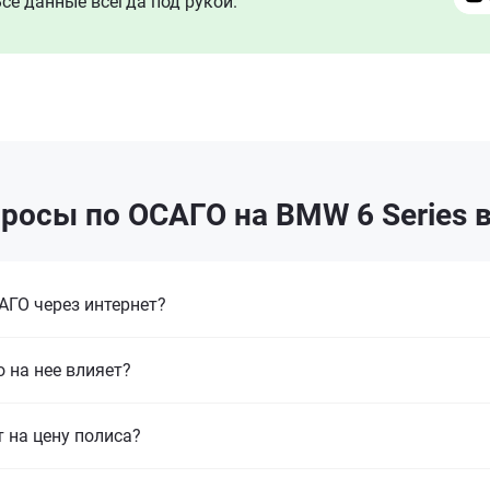
се данные всегда под рукой.
росы по ОСАГО на BMW 6 Series 
ГО через интернет?
 на нее влияет?
т на цену полиса?