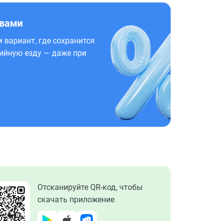
 вами
 вариант, где сохранится
ийную езду — даже при
Отсканируйте QR-код, чтобы
скачать приложение