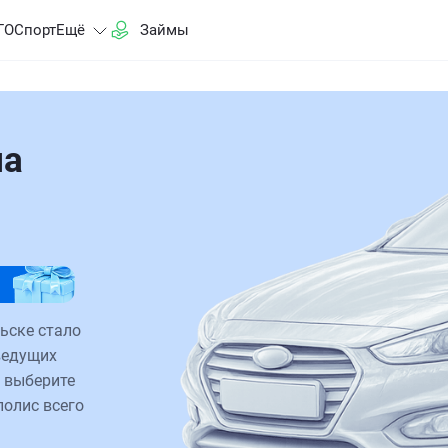
ГО
Спорт
Ещё
Займы
на
ьске стало
ведущих
 выберите
полис всего