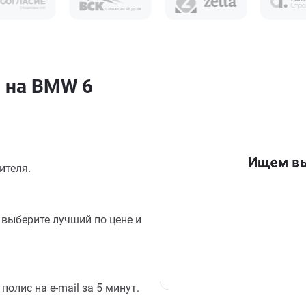
н на BMW 6
ителя.
выберите лучший по цене и
олис на e-mail за 5 минут.