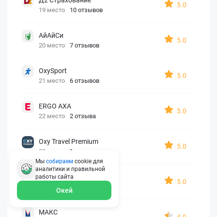
5.0
19 место
10 отзывов
АйАйСи
5.0
20 место
7 отзывов
OxySport
5.0
21 место
6 отзывов
ERGO AXA
5.0
22 место
2 отзыва
Oxy Travel Premium
5.0
23 место
1 отзыв
Мы
собираем
cookie для
аналитики и правильной
УралСиб
работы
сайта
5.0
24 место
1 отзыв
Окей
МАКС
4.9