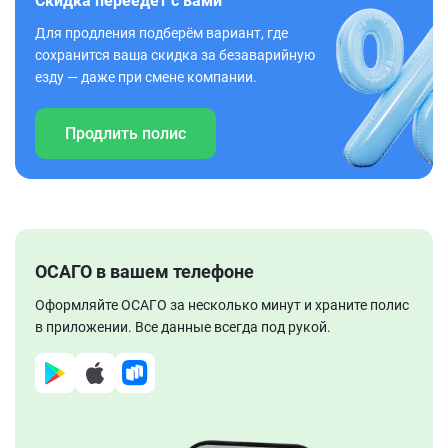
Скидка переедет с вами
Для продления подберём вариант, где
сохранится ваша скидка за безаварийную
езду — даже при смене компании.
Продлить полис
ОСАГО в вашем телефоне
Оформляйте ОСАГО за несколько минут и храните полис
в приложении. Все данные всегда под рукой.