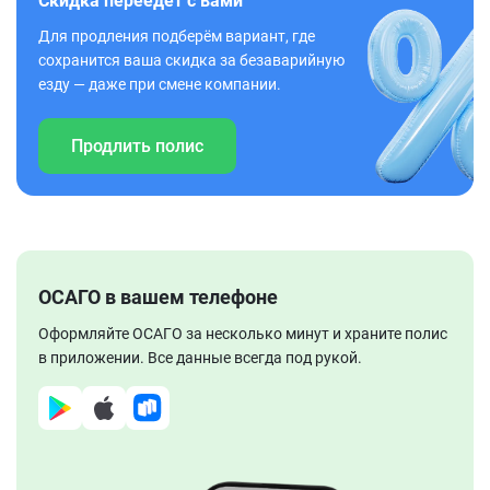
Скидка переедет с вами
Для продления подберём вариант, где
сохранится ваша скидка за безаварийную
езду — даже при смене компании.
Продлить полис
ОСАГО в вашем телефоне
Оформляйте ОСАГО за несколько минут и храните полис
в приложении. Все данные всегда под рукой.