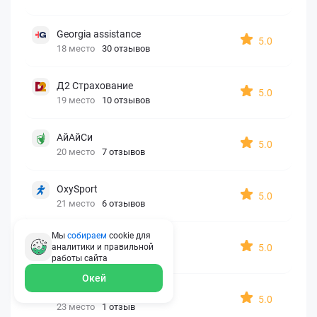
Georgia assistance
5.0
18 место
30 отзывов
Д2 Страхование
5.0
19 место
10 отзывов
АйАйСи
5.0
20 место
7 отзывов
OxySport
5.0
21 место
6 отзывов
Мы
собираем
cookie для
ERGO AXA
5.0
аналитики и правильной
22 место
2 отзыва
работы
сайта
Окей
Oxy Travel Premium
5.0
23 место
1 отзыв