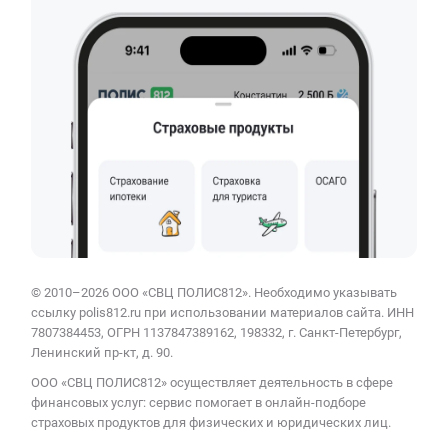
© 2010–2026 ООО «СВЦ ПОЛИС812». Необходимо указывать
ссылку polis812.ru при использовании материалов сайта. ИНН
7807384453, ОГРН 1137847389162, 198332, г. Санкт-Петербург,
Ленинский пр-кт, д. 90.
ООО «СВЦ ПОЛИС812» осуществляет деятельность в сфере
финансовых услуг: сервис помогает в онлайн-подборе
страховых продуктов для физических и юридических лиц.