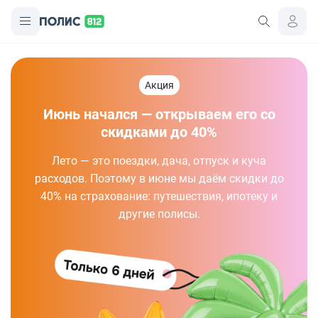
Акция
Июнь начался — открываем его со
скидками до 40%
Лето — это поездки, дача, отпуск и куча
расходов. Поэтому в июне мы даём скидки до
40% на страхование: путешествия, ипотеку и
другие полисы.