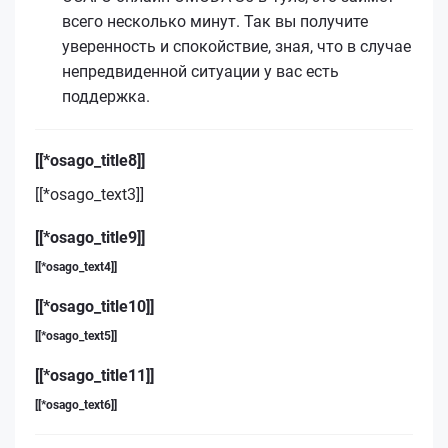
всего несколько минут. Так вы получите
уверенность и спокойствие, зная, что в случае
непредвиденной ситуации у вас есть
поддержка.
[[*osago_title8]]
[[*osago_text3]]
[[*osago_title9]]
[[*osago_text4]]
[[*osago_title10]]
[[*osago_text5]]
[[*osago_title11]]
[[*osago_text6]]