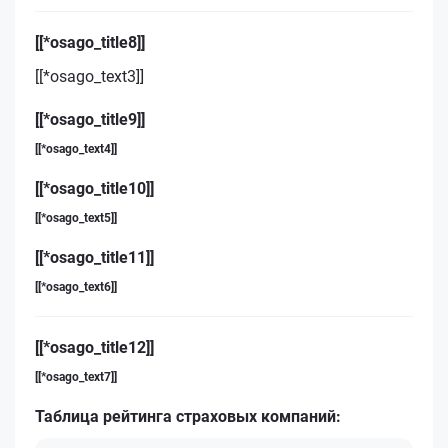
[[*osago_title8]]
[[*osago_text3]]
[[*osago_title9]]
[[*osago_text4]]
[[*osago_title10]]
[[*osago_text5]]
[[*osago_title11]]
[[*osago_text6]]
[[*osago_title12]]
[[*osago_text7]]
Таблица рейтинга страховых компаний: