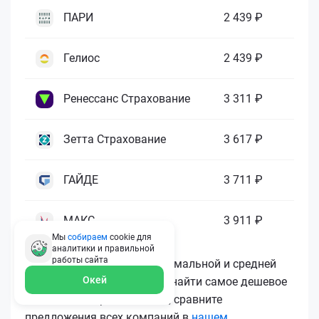
ПАРИ
2 439 ₽
Гелиос
2 439 ₽
Ренессанс Страхование
3 311 ₽
Зетта Страхование
3 617 ₽
ГАЙДЕ
3 711 ₽
МАКС
3 911 ₽
Мы
собираем
cookie для
аналитики и правильной
работы
сайта
Как видите, разница в минимальной и средней
Окей
цене существенная. Чтобы найти самое дешевое
ОСАГО и не переплачивать, сравните
предложения всех компаний в
нашем