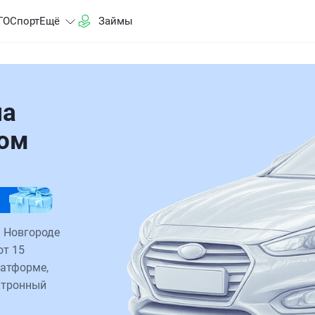
ГО
Спорт
Ещё
Займы
на
ком
 Новгороде
от 15
латформе,
ктронный