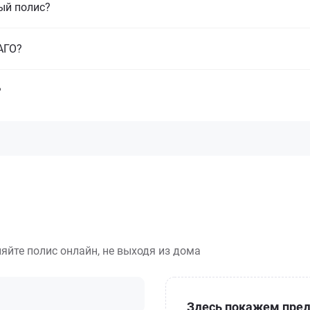
ый полис?
САГО?
?
яйте полис онлайн, не выходя из дома
Здесь покажем пред