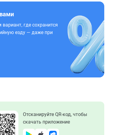
 вами
 вариант, где сохранится
ийную езду — даже при
Отсканируйте QR-код, чтобы
скачать приложение