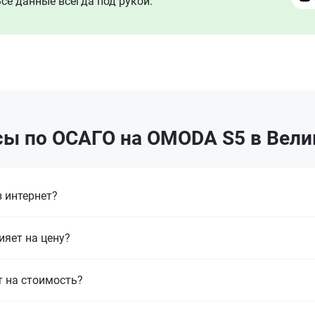
се данные всегда под рукой.
сы по ОСАГО на OMODA S5 в Вели
 интернет?
ияет на цену?
т на стоимость?