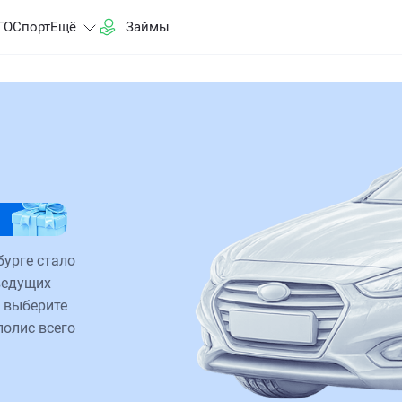
ГО
Спорт
Ещё
Займы
бурге стало
ведущих
 выберите
полис всего