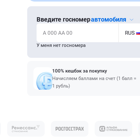
Введите госномер
автомобиля
А 000 АА 00
RUS
У меня нет госномера
100% кешбэк за покупку
Начисляем баллами на счет (1 балл =
1 рубль)