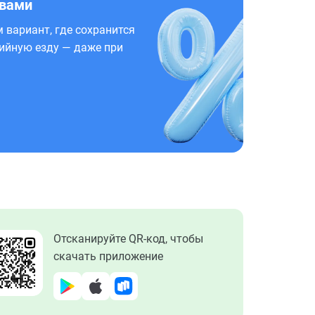
 вами
 вариант, где сохранится
ийную езду — даже при
Отсканируйте QR-код, чтобы
скачать приложение