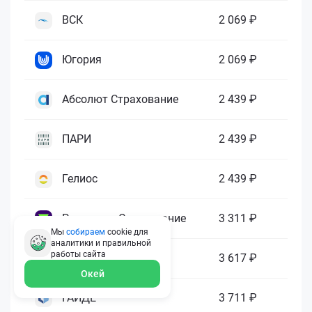
ВСК
2 069 ₽
Югория
2 069 ₽
Абсолют Страхование
2 439 ₽
ПАРИ
2 439 ₽
Гелиос
2 439 ₽
Ренессанс Страхование
3 311 ₽
Мы
собираем
cookie для
аналитики и правильной
работы
сайта
Зетта Страхование
3 617 ₽
Окей
ГАЙДЕ
3 711 ₽