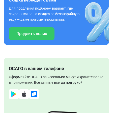
Скидка переедет с вами
Для продления подберём вариант, где
сохранится ваша скидка за безаварийную
езду — даже при смене компании.
Продлить полис
ОСАГО в вашем телефоне
Оформляйте ОСАГО за несколько минут и храните полис
в приложении. Все данные всегда под рукой.