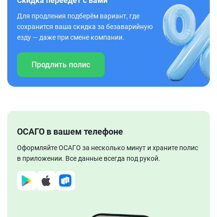
Скидка переедет с вами
Для продления подберём вариант, где
сохранится ваша скидка за безаварийную
езду — даже при смене компании.
Продлить полис
ОСАГО в вашем телефоне
Оформляйте ОСАГО за несколько минут и храните полис
в приложении. Все данные всегда под рукой.