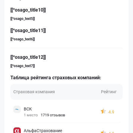
[[*osago_title10]]
[[*osago_text5]]
[[*osago_title11]]
[[*osago_text6]]
[[*osago_title12]]
[[*osago_text7]]
Таблица рейтинга страховых компаний:
Страховая компания
Рейтинг
ВСК
4.9
1 место
1719 отзывов
АльфаСтрахование