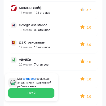
Капитал Лайф
4.7
17 место
173 отзыва
Georgia assistance
5.0
18 место
30 отзывов
Д2 Страхование
5.0
19 место
10 отзывов
АйАйСи
5.0
20 место
7 отзывов
OxySport
Мы
собираем
cookie для
5.0
21 место
6 отзывов
аналитики и правильной
работы
сайта
Окей
ERGO AXA
5.0
22 место
2 отзыва