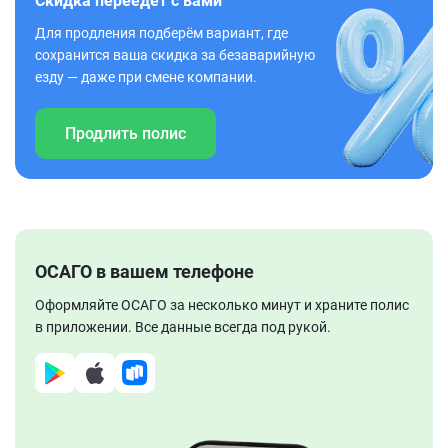
Скидка переедет с вами
Для продления подберём вариант, где
сохранится ваша скидка за безаварийную
езду — даже при смене компании.
Продлить полис
ОСАГО в вашем телефоне
Оформляйте ОСАГО за несколько минут и храните полис
в приложении. Все данные всегда под рукой.