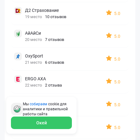
Д2 Страхование
5.0
19 место
10 отзывов
АйАйСи
5.0
20 место
7 отзывов
OxySport
5.0
21 место
6 отзывов
ERGO AXA
5.0
22 место
2 отзыва
Oxy Travel Premium
Мы
собираем
cookie для
5.0
23 место
1 отзыв
аналитики и правильной
работы
сайта
Окей
УралСиб
5.0
24 место
1 отзыв