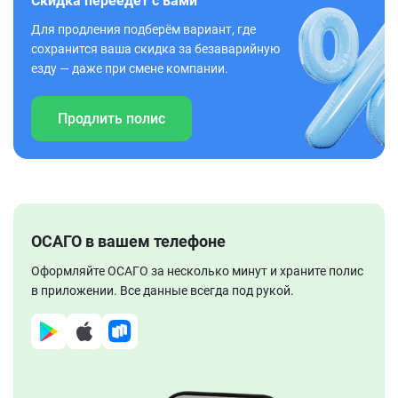
Скидка переедет с вами
Для продления подберём вариант, где
сохранится ваша скидка за безаварийную
езду — даже при смене компании.
Продлить полис
ОСАГО в вашем телефоне
Оформляйте ОСАГО за несколько минут и храните полис
в приложении. Все данные всегда под рукой.