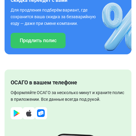
Скидка переедет с вами
Для продления подберём вариант, где
сохранится ваша скидка за безаварийную
езду — даже при смене компании.
Продлить полис
ОСАГО в вашем телефоне
Оформляйте ОСАГО за несколько минут и храните полис
в приложении. Все данные всегда под рукой.