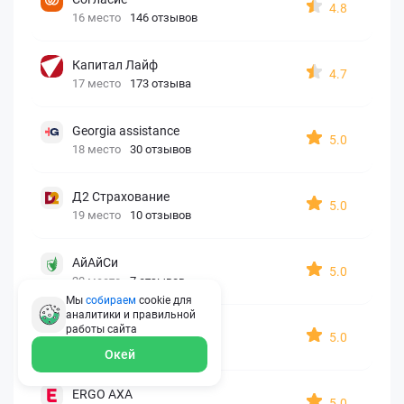
4.8
16 место
146 отзывов
Капитал Лайф
4.7
17 место
173 отзыва
Georgia assistance
5.0
18 место
30 отзывов
Д2 Страхование
5.0
19 место
10 отзывов
АйАйСи
5.0
20 место
7 отзывов
Мы
собираем
cookie для
аналитики и правильной
OxySport
работы
сайта
5.0
21 место
6 отзывов
Окей
ERGO AXA
5.0