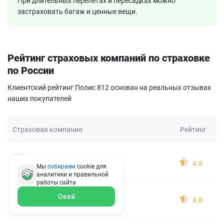
При длительных перелетах и пересадках можно
застраховать багаж и ценные вещи.
Рейтинг страховых компаний по страховке
по России
Клиентский рейтинг Полис 812 основан на реальных отзывах
наших покупателей
Страховая компания
Рейтинг
ВСК
4.9
Мы
собираем
cookie для
1 место
1719 отзывов
аналитики и правильной
работы
сайта
АльфаСтрахование
Окей
4.8
2 место
1303 отзыва