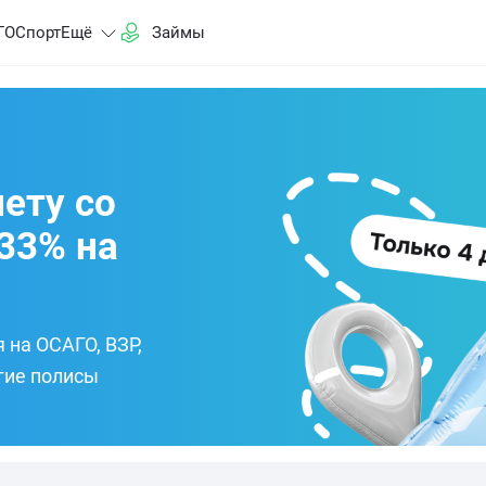
ГО
Спорт
Ещё
Займы
лету со
33% на
на ОСАГО, ВЗР,
гие полисы