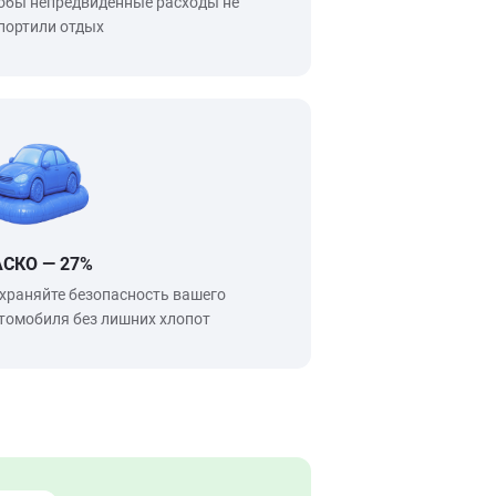
обы непредвиденные расходы не
портили отдых
АСКО — 27%
храняйте безопасность вашего
томобиля без лишних хлопот