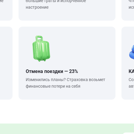
ие
большие траты и испорченное
чт
настроение
ис
Отмена поездки — 23%
К
Изменились планы? Страховка возьмет
Со
финансовые потери на себя
ав