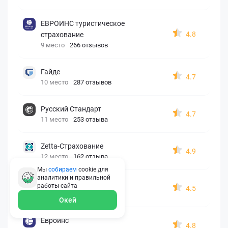
ЕВРОИНС туристическое
4.8
страхование
9 место
266 отзывов
Гайде
4.7
10 место
287 отзывов
Русский Стандарт
4.7
11 место
253 отзыва
Zetta-Страхование
4.9
12 место
162 отзыва
Мы
собираем
cookie для
аналитики и правильной
СберСтрахование
работы
сайта
4.5
13 место
326 отзывов
Окей
Евроинс
4.8