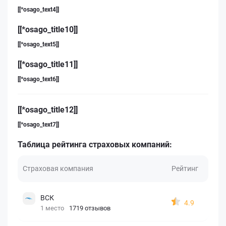
[[*osago_text4]]
[[*osago_title10]]
[[*osago_text5]]
[[*osago_title11]]
[[*osago_text6]]
[[*osago_title12]]
[[*osago_text7]]
Таблица рейтинга страховых компаний:
Страховая компания
Рейтинг
ВСК
4.9
1 место
1719 отзывов