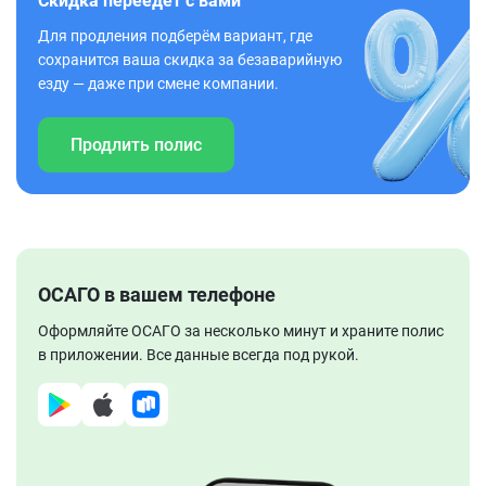
Скидка переедет с вами
Для продления подберём вариант, где
сохранится ваша скидка за безаварийную
езду — даже при смене компании.
Продлить полис
ОСАГО в вашем телефоне
Оформляйте ОСАГО за несколько минут и храните полис
в приложении. Все данные всегда под рукой.