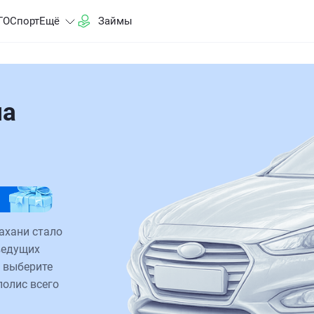
ГО
Спорт
Ещё
Займы
на
ахани стало
ведущих
 выберите
полис всего