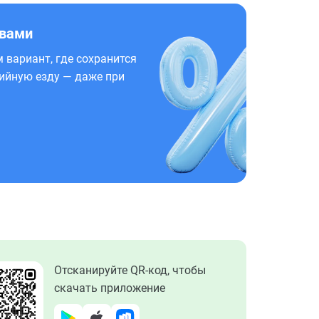
 вами
 вариант, где сохранится
ийную езду — даже при
Отсканируйте QR-код, чтобы
скачать приложение