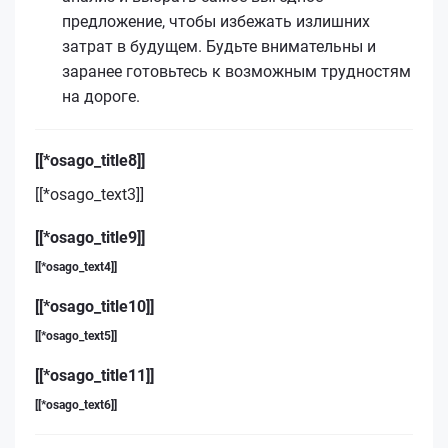
предложение, чтобы избежать излишних
затрат в будущем. Будьте внимательны и
заранее готовьтесь к возможным трудностям
на дороге.
[[*osago_title8]]
[[*osago_text3]]
[[*osago_title9]]
[[*osago_text4]]
[[*osago_title10]]
[[*osago_text5]]
[[*osago_title11]]
[[*osago_text6]]