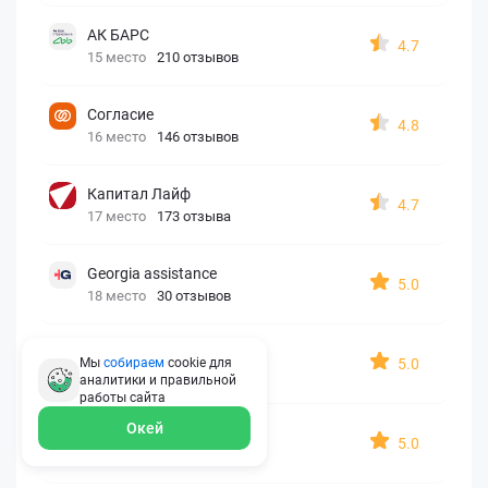
АК БАРС
4.7
15 место
210 отзывов
Согласие
4.8
16 место
146 отзывов
Капитал Лайф
4.7
17 место
173 отзыва
Georgia assistance
5.0
18 место
30 отзывов
Д2 Страхование
5.0
Мы
собираем
cookie для
19 место
10 отзывов
аналитики и правильной
работы
сайта
Окей
АйАйСи
5.0
20 место
7 отзывов