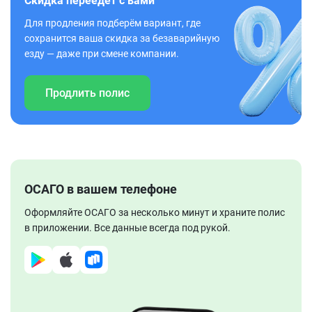
Скидка переедет с вами
Для продления подберём вариант, где
сохранится ваша скидка за безаварийную
езду — даже при смене компании.
Продлить полис
ОСАГО в вашем телефоне
Оформляйте ОСАГО за несколько минут и храните полис
в приложении. Все данные всегда под рукой.