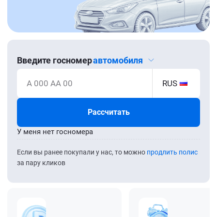
Введите госномер
автомобиля
А 000 АА 00
RUS
Рассчитать
У меня нет госномера
Если вы ранее покупали у нас, то можно
продлить полис
за пару кликов